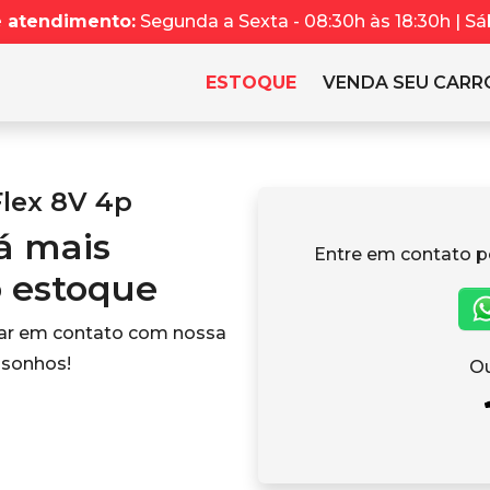
e atendimento:
Segunda a Sexta - 08:30h às 18:30h | Sá
ESTOQUE
VENDA SEU CARR
Flex 8V 4p
tá mais
Entre em contato p
o estoque
rar em contato com nossa
 sonhos!
Ou