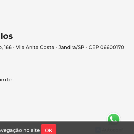
los
, 166 - Vila Anita Costa - Jandira/SP - CEP 06600170
om.br
navegação no site
OK